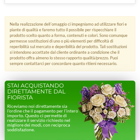
Nella realizzazione dell´omaggio ci impegniamo ad utilizzare fiori e
piante di qualità e faremo tutto il possibile per rispecchiare il
prodotto scelto quanto a forma, contenuti e colori. Sono comunque
permesse sostituzioni di uno o più elementi per difficoltà di
reperibilità sul mercato e deperibilità del prodotto. Tali sostituzioni
si intendono accettate dal cliente ordinante a condizione che il
prodotto offra almeno lo stesso rapporto qualità/prezzo. Puoi
sempre contattarci per concordare quanto ritieni necessario.
STAI ACQUISTANDO
DIRETTAMENTE DAL
FIORISTA
Riceviamo noi direttamente sia
l’ordine che il pagamento per l’intero
importo. Questo ci permette di
realizzare il servizio richiesto nel
migliore dei modi, con reciproca
soddisfazione.